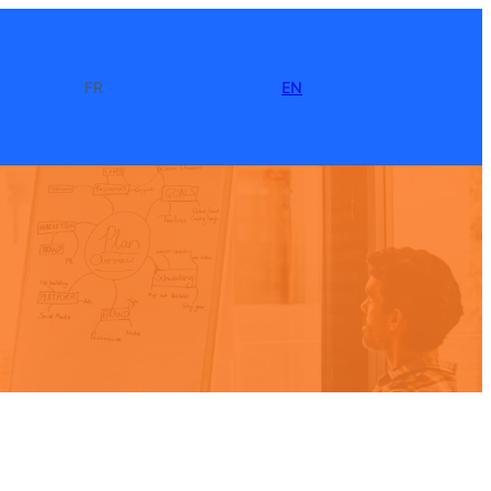
FR
EN